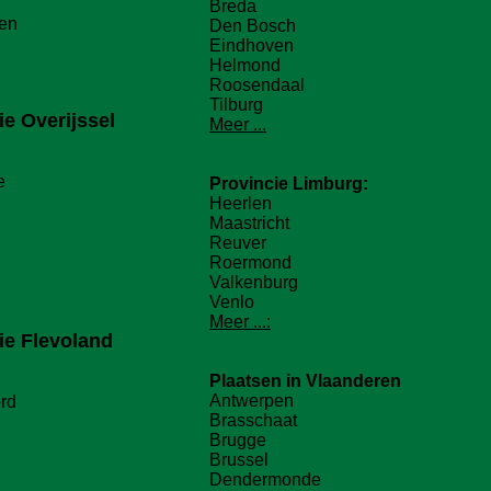
Breda
en
Den Bosch
Eindhoven
Helmond
Roosendaal
Tilburg
ie
Overijssel
Meer ...
e
Provincie
Limburg:
Heerlen
Maastricht
Reuver
Roermond
Valkenburg
Venlo
Meer ...:
ie
Flevoland
Plaatsen in Vlaanderen
Antwerpen
rd
Brasschaat
Brugge
Brussel
Dendermonde