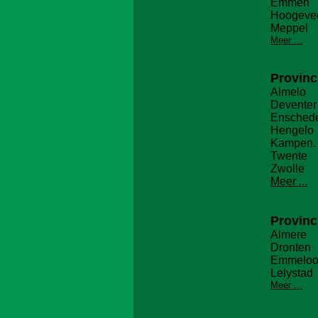
Emmen
Hoogeve
Meppel
Meer ...
Provinc
Almelo
Deventer
Ensched
Hengelo
Kampen.
T
wente
Zwolle
Meer ...
Provinc
Almere
Dronten
Emmeloo
Lelystad
Meer ...