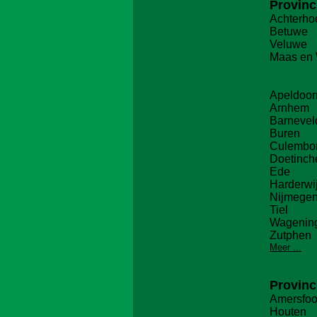
Provinc
Achterho
Betuwe
Veluwe
Maas en
Apeldoor
Arnhem
Barnevel
Buren
Culembo
Doetinc
Ede
Harderwi
Nijmege
Tiel
Wagenin
Zutphen
Meer ...
Provinc
Amersfoo
Houten