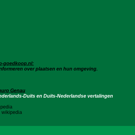
p-goedkoop.nl:
informeren over plaatsen en hun omgeving.
lburo Genau
erlands-Duits en Duits-Nederlandse vertalingen
ipedia
:
wikipedia