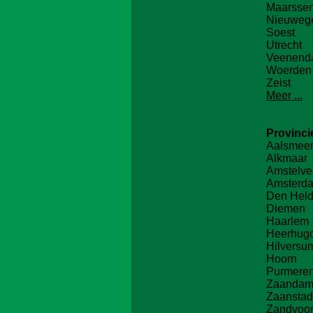
Maarsse
Nieuweg
Soest
Utrecht
Veenend
Woerden
Zeist
Meer ...
Provinc
Aalsmee
Alkmaar
Amstelv
Amsterd
Den Held
Diemen
Haarlem
Heerhug
Hilversu
Hoorn
Purmere
Zaanda
Zaanstad
Zandvoor