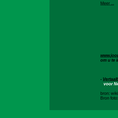
Meer ...
www.joo
om u te 
-
Vertaa
voor Ned
bron: wik
Bron foto