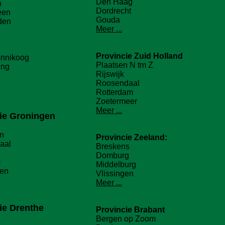
Den Haag
n
Dordrecht
een
Gouda
den
Meer ...
Provincie
Zuid Holland
nnikoog
Plaatsen N tm Z
ing
Rijswijk
Roosendaal
Rotterdam
Zoetermeer
Meer ...
ie
Groningen
n
Provincie
Zeeland
:
aal
Breskens
Domburg
m
Middelburg
ten
Vlissingen
Meer ...
ie
Drenthe
Provincie
Brabant
Bergen op Zoom