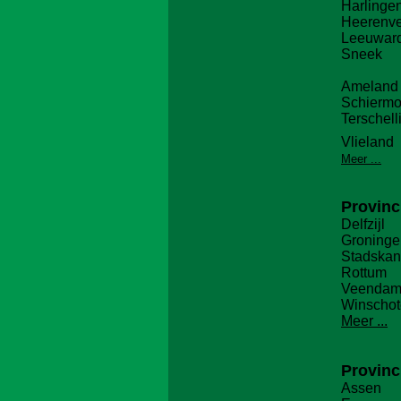
Harlinge
Heerenv
Leeuwar
Sneek
Ameland
Schiermo
Terschell
Vlieland
Meer ...
Provinc
Delfzijl
Groninge
Stadskan
Rottum
Veenda
Winscho
Meer ...
Provinc
Assen