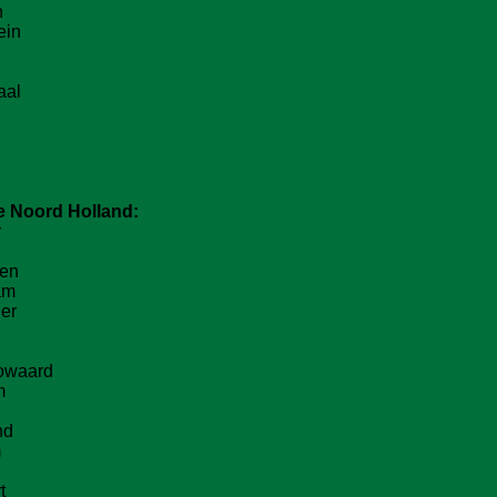
n
ein
aal
ie
Noord Holland
:
r
een
am
er
owaard
m
nd
m
t