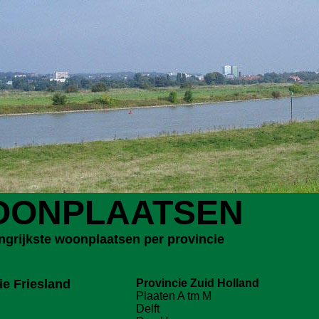
OONPLAATSEN
ngrijkste woonplaatsen per provincie
ie Friesland
Provincie
Zuid Holland
Plaaten A tm M
Delft