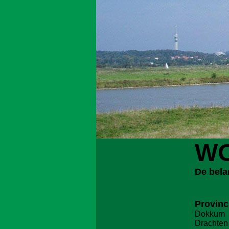
W
De bela
Provinc
Dokkum
Drachten