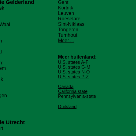
ie
Gelderland
Gent
Kortrijk
ek
Leuven
Roeselare
Sint-Niklaas
 Waal
Tongeren
Turnhout
Meer ...
n
d
Meer buitenland:
U.S. states A-F
rg
U.S. states G-M
hem
U.S. states N-O
U.S. states P-Z
jk
n
C
anada
California state
gen
Pennsylvania-state
Duitsland
ie
Utrecht
rt