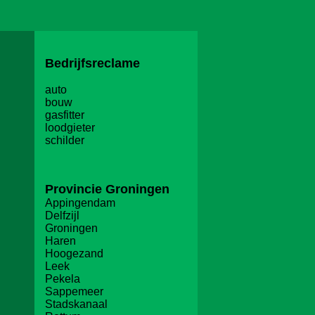
Bedrijfsreclame
auto
bouw
gasfitter
loodgieter
schilder
Provincie
Groningen
Appingendam
Delfzijl
Groningen
Haren
Hoogezand
Leek
Pekela
Sappemeer
Stadskanaal