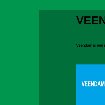
VEE
Veendam is een p