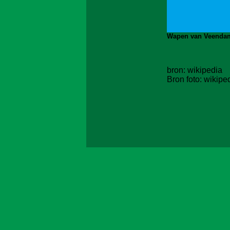
Wapen van Veenda
bron: wikipedia
Bron foto:
wikipe