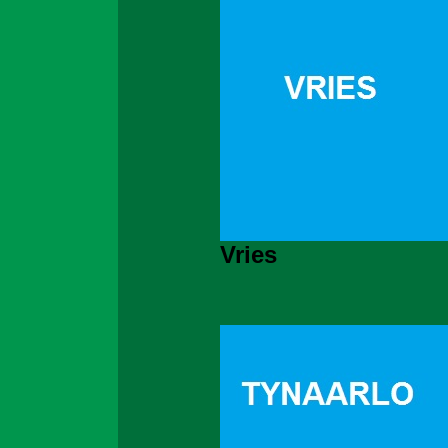
Vries