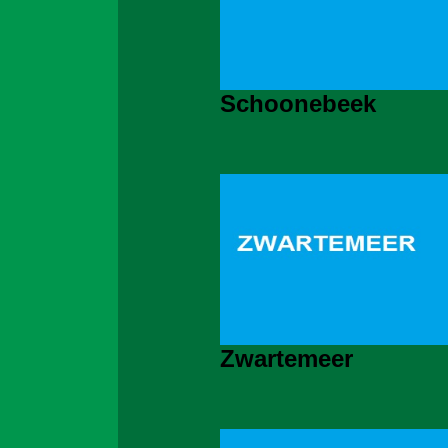
Schoonebeek
Zwartemeer