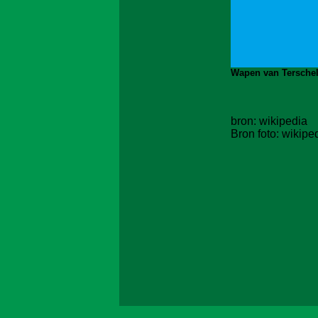
Wapen van Terschel
bron: wikipedia
Bron foto:
wikipe