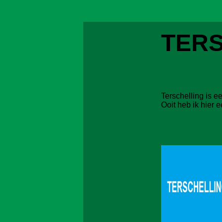
TER
Terschelling is e
Ooit heb ik hier