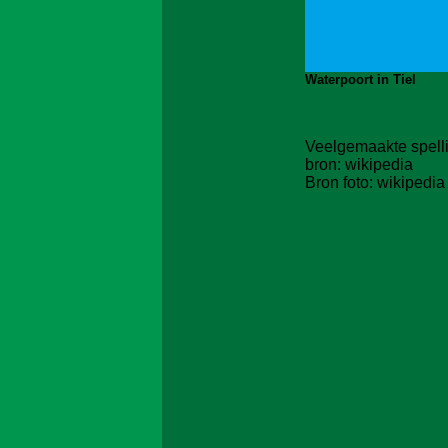
Waterpoort in Tiel
Veelgemaakte spelling
bron: wikipedia
Bron foto:
wikipedia