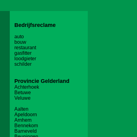
Bedrijfsreclame
auto
bouw
restaurant
gasfitter
loodgieter
schilder
Provincie
Gelderland
Achterhoek
Betuwe
Veluwe
Aalten
Apeldoorn
Arnhem
Bennekom
Barneveld
Beuningen