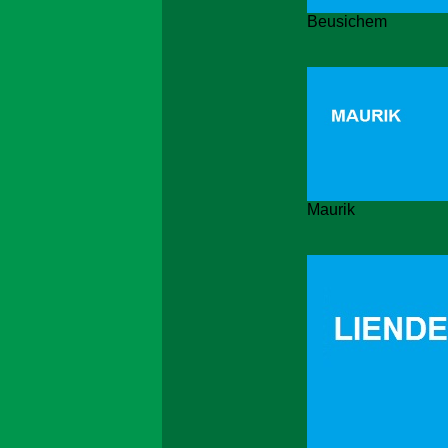
Beusichem
Maurik