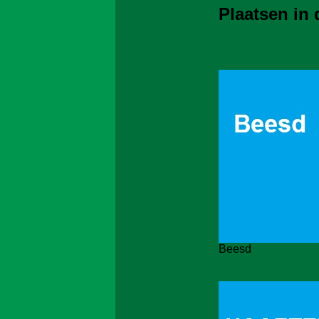
Plaatsen in
Beesd